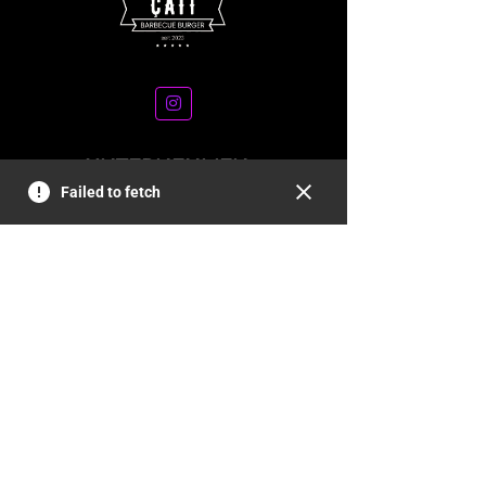
UNTERNEHMEN
Failed to fetch
AGB
IMPRESSUM
DATENSCHUTZ
IMPRESSUM
Çatı
 Barbecue 
Burger
Seestraße 9
71638 Ludwigsburg