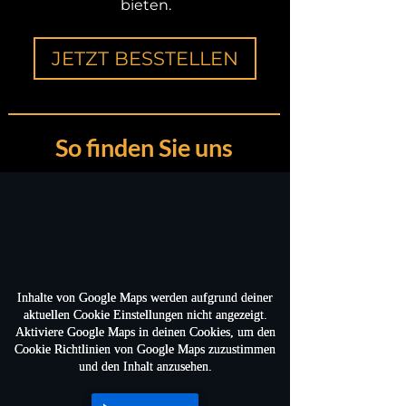
bieten.
JETZT BESSTELLEN
So finden Sie uns
Inhalte von Google Maps werden aufgrund deiner
Inhalte von Google Maps werden aufgrund deiner
aktuellen Cookie Einstellungen nicht angezeigt.
aktuellen Cookie Einstellungen nicht angezeigt.
Aktiviere Google Maps in deinen Cookies, um den
Aktiviere Google Maps in deinen Cookies, um den
Cookie Richtlinien von Google Maps zuzustimmen
Cookie Richtlinien von Google Maps zuzustimmen
und den Inhalt anzusehen.
und den Inhalt anzusehen.